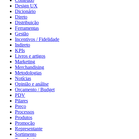
Conteúdo
Design UX
Dicionário
Direto
Distribuição
Ferramentas
Gestão
Incentivos / Fidelidade
Indireto
KPIs
Livros e artigos
Marketing
Merchandising
Metodologias
Notícias
Opinião e análise
Orçamento / Budget
PDV
Pilares
Preço
Processos
Produtos
Promoção
Representante
Sortimento