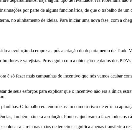
re departamentos, haja algum tipo de rivalidade. Na Fiorentina não er
nsinuações por parte de alguns funcionários, de que o trabalho de um 
rna, no alinhamento de ideias. Para iniciar uma nova fase, com a cheg
sido a evolução da empresa após a criação do departamento de Trade M
tribuidores e varejistas. Prosseguiu com a obtenção de dados dos PDV
ora é só fazer mais campanhas de incentivo que nós vamos acabar com a
sar de seus esforços para explicar que o incentivo não era a única estr
ou:
planilhas. O trabalho era enorme assim como o risco de erro na apuraç
ncias, também não era a solução. Poucos ajudavam a fazer todos os cálc
 colocar a tarefa nas mãos de terceiros significa apenas transferir a 