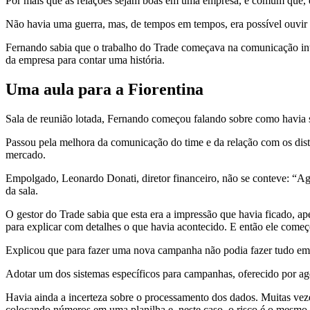
Por mais que as relações sejam boas em uma empresa, é comum que, ent
Não havia uma guerra, mas, de tempos em tempos, era possível ouvir i
Fernando sabia que o trabalho do Trade começava na comunicação inte
da empresa para contar uma história.
Uma aula para a Fiorentina
Sala de reunião lotada, Fernando começou falando sobre como havia 
Passou pela melhora da comunicação do time e da relação com os dis
mercado.
Empolgado, Leonardo Donati, diretor financeiro, não se conteve: “Ag
da sala.
O gestor do Trade sabia que esta era a impressão que havia ficado, ape
para explicar com detalhes o que havia acontecido. E então ele começ
Explicou que para fazer uma nova campanha não podia fazer tudo em 
Adotar um dos sistemas específicos para campanhas, oferecido por agê
Havia ainda a incerteza sobre o processamento dos dados. Muitas vezes
colocando números em uma planilha e, neste caso, o risco é o mesmo.