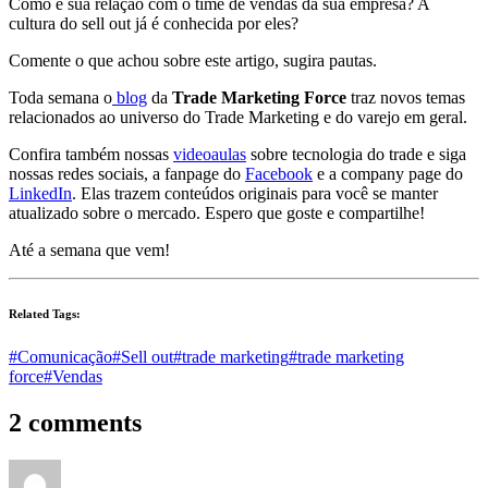
Como é sua relação com o time de vendas da sua empresa? A
cultura do sell out já é conhecida por eles?
Comente o que achou sobre este artigo, sugira pautas.
Toda semana o
blog
da
Trade Marketing Force
traz novos temas
relacionados ao universo do Trade Marketing e do varejo em geral.
Confira também nossas
videoaulas
sobre tecnologia do trade e siga
nossas redes sociais, a fanpage do
Facebook
e a company page do
LinkedIn
. Elas trazem conteúdos originais para você se manter
atualizado sobre o mercado. Espero que goste e compartilhe!
Até a semana que vem!
Related Tags:
#Comunicação
#Sell out
#trade marketing
#trade marketing
force
#Vendas
2 comments