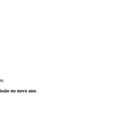
me.
issão no novo ano
.