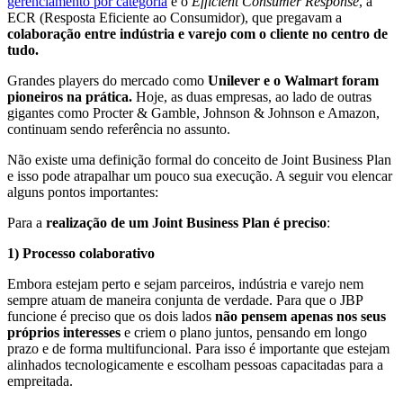
gerenciamento por categoria
e o
Efficient Consumer Response
, a
ECR (Resposta Eficiente ao Consumidor), que pregavam a
colaboração entre indústria e varejo com o cliente no centro de
tudo.
Grandes players do mercado como
Unilever e o Walmart foram
pioneiros na prática.
Hoje, as duas empresas, ao lado de outras
gigantes como Procter & Gamble, Johnson & Johnson e Amazon,
continuam sendo referência no assunto.
Não existe uma definição formal do conceito de Joint Business Plan
e isso pode atrapalhar um pouco sua execução. A seguir vou elencar
alguns pontos importantes:
Para a
realização de um Joint Business Plan é preciso
:
1) Processo colaborativo
Embora estejam perto e sejam parceiros, indústria e varejo nem
sempre atuam de maneira conjunta de verdade. Para que o JBP
funcione é preciso que os dois lados
não pensem apenas nos seus
próprios interesses
e criem o plano juntos, pensando em longo
prazo e de forma multifuncional. Para isso é importante que estejam
alinhados tecnologicamente e escolham pessoas capacitadas para a
empreitada.