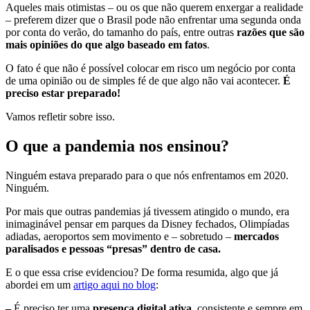
Aqueles mais otimistas – ou os que não querem enxergar a realidade
– preferem dizer que o Brasil pode não enfrentar uma segunda onda
por conta do verão, do tamanho do país, entre outras
razões que são
mais opiniões do que algo baseado em fatos
.
O fato é que não é possível colocar em risco um negócio por conta
de uma opinião ou de simples fé de que algo não vai acontecer.
É
preciso estar preparado!
Vamos refletir sobre isso.
O que a pandemia nos ensinou?
Ninguém estava preparado para o que nós enfrentamos em 2020.
Ninguém.
Por mais que outras pandemias já tivessem atingido o mundo, era
inimaginável pensar em parques da Disney fechados, Olimpíadas
adiadas, aeroportos sem movimento e – sobretudo –
mercados
paralisados e pessoas “presas” dentro de casa.
E o que essa crise evidenciou? De forma resumida, algo que já
abordei em um
artigo aqui no blog
:
–
É preciso ter uma
presença digital ativa
, consistente e sempre em