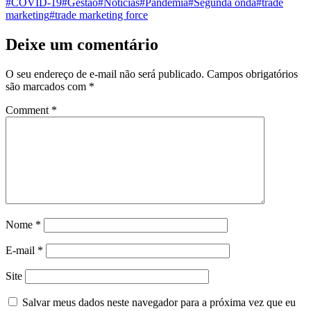
#COVID-19
#Gestão
#Notícias
#Pandemia
#Segunda onda
#trade
marketing
#trade marketing force
Deixe um comentário
O seu endereço de e-mail não será publicado.
Campos obrigatórios
são marcados com
*
Comment
*
Nome
*
E-mail
*
Site
Salvar meus dados neste navegador para a próxima vez que eu