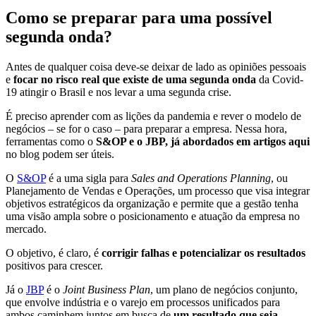
Como se preparar para uma possível
segunda onda?
Antes de qualquer coisa deve-se deixar de lado as opiniões pessoais
e
focar no risco real que existe de uma segunda onda
da Covid-
19 atingir o Brasil e nos levar a uma segunda crise.
É preciso aprender com as lições da pandemia e rever o modelo de
negócios – se for o caso – para preparar a empresa. Nessa hora,
ferramentas como o
S&OP e o JBP, já abordados em artigos aqui
no blog podem ser úteis.
O
S&OP
é a uma sigla para
Sales and Operations Planning
, ou
Planejamento de Vendas e Operações, um processo que visa integrar
objetivos estratégicos da organização e permite que a gestão tenha
uma visão ampla sobre o posicionamento e atuação da empresa no
mercado.
O objetivo, é claro, é
corrigir falhas e potencializar os resultados
positivos para crescer.
Já o
JBP
é o
Joint Business Plan
, um plano de negócios conjunto,
que envolve indústria e o varejo em processos unificados para
ambos caminhem juntos em busca de
um resultado que seja