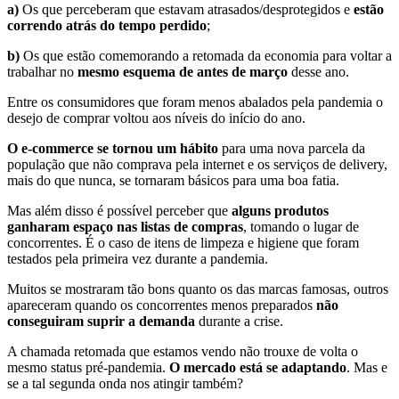
a)
Os que perceberam que estavam atrasados/desprotegidos e
estão
correndo atrás do tempo perdido
;
b)
Os que estão comemorando a retomada da economia para voltar a
trabalhar no
mesmo esquema de antes de março
desse ano.
Entre os consumidores que foram menos abalados pela pandemia o
desejo de comprar voltou aos níveis do início do ano.
O e-commerce se tornou um hábito
para uma nova parcela da
população que não comprava pela internet e os serviços de delivery,
mais do que nunca, se tornaram básicos para uma boa fatia.
Mas além disso é possível perceber que
alguns produtos
ganharam espaço nas listas de compras
, tomando o lugar de
concorrentes. É o caso de itens de limpeza e higiene que foram
testados pela primeira vez durante a pandemia.
Muitos se mostraram tão bons quanto os das marcas famosas, outros
apareceram quando os concorrentes menos preparados
não
conseguiram suprir a demanda
durante a crise.
A chamada retomada que estamos vendo não trouxe de volta o
mesmo status pré-pandemia.
O mercado está se adaptando
. Mas e
se a tal segunda onda nos atingir também?