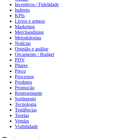
Incentivos / Fidelidade
Indireto
KPIs
Livros e artigos
Marketing
Merchandising
Metodologias
Notícias
Opinião e análise
Orçamento / Budget
PDV
Pilares
Preço
Processos
Produtos
Promoção
Representante
Sortimento
Tecnologia
Tendências
Teorias
Vendas
Visibilidade