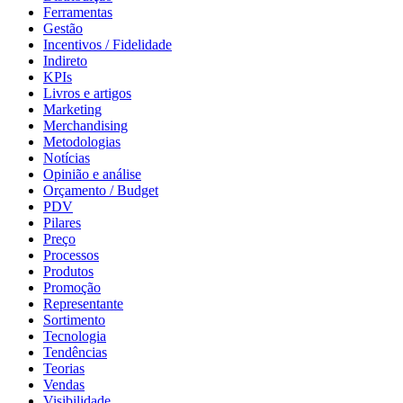
Ferramentas
Gestão
Incentivos / Fidelidade
Indireto
KPIs
Livros e artigos
Marketing
Merchandising
Metodologias
Notícias
Opinião e análise
Orçamento / Budget
PDV
Pilares
Preço
Processos
Produtos
Promoção
Representante
Sortimento
Tecnologia
Tendências
Teorias
Vendas
Visibilidade