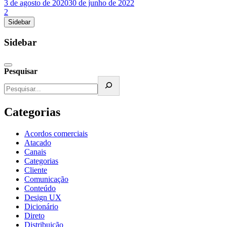
3 de agosto de 2020
30 de junho de 2022
2
Sidebar
Sidebar
Pesquisar
Categorias
Acordos comerciais
Atacado
Canais
Categorias
Cliente
Comunicação
Conteúdo
Design UX
Dicionário
Direto
Distribuição