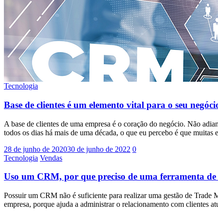
Tecnologia
Base de clientes é um elemento vital para o seu negóci
A base de clientes de uma empresa é o coração do negócio. Não adian
todos os dias há mais de uma década, o que eu percebo é que muita
28 de junho de 2020
30 de junho de 2022
0
Tecnologia
Vendas
Uso um CRM, por que preciso de uma ferramenta de
Possuir um CRM não é suficiente para realizar uma gestão de Trade 
empresa, porque ajuda a administrar o relacionamento com clientes at