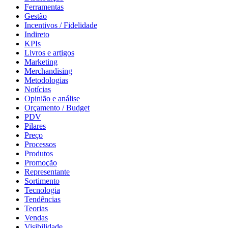
Ferramentas
Gestão
Incentivos / Fidelidade
Indireto
KPIs
Livros e artigos
Marketing
Merchandising
Metodologias
Notícias
Opinião e análise
Orçamento / Budget
PDV
Pilares
Preço
Processos
Produtos
Promoção
Representante
Sortimento
Tecnologia
Tendências
Teorias
Vendas
Visibilidade