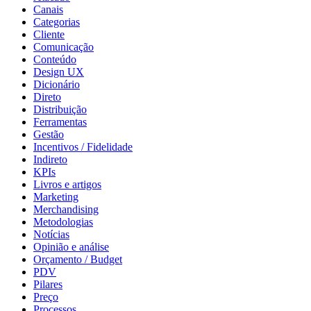
Canais
Categorias
Cliente
Comunicação
Conteúdo
Design UX
Dicionário
Direto
Distribuição
Ferramentas
Gestão
Incentivos / Fidelidade
Indireto
KPIs
Livros e artigos
Marketing
Merchandising
Metodologias
Notícias
Opinião e análise
Orçamento / Budget
PDV
Pilares
Preço
Processos