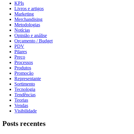
KPIs
Livros e artigos
Marketing
Merchandising
Metodologias
Notícias
Opinião e análise
Orçamento / Budget
PDV
Pilares
Preço
Processos
Produtos
Promoção
Representante
Sortimento
Tecnologia
Tendências
Teorias
Vendas
Visibilidade
Posts recentes