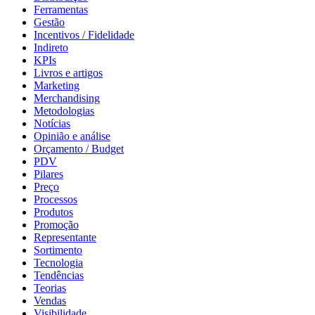
Ferramentas
Gestão
Incentivos / Fidelidade
Indireto
KPIs
Livros e artigos
Marketing
Merchandising
Metodologias
Notícias
Opinião e análise
Orçamento / Budget
PDV
Pilares
Preço
Processos
Produtos
Promoção
Representante
Sortimento
Tecnologia
Tendências
Teorias
Vendas
Visibilidade