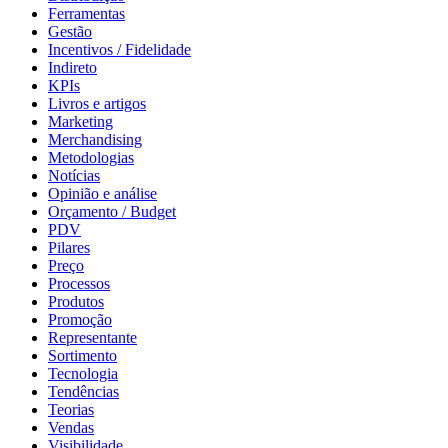
Ferramentas
Gestão
Incentivos / Fidelidade
Indireto
KPIs
Livros e artigos
Marketing
Merchandising
Metodologias
Notícias
Opinião e análise
Orçamento / Budget
PDV
Pilares
Preço
Processos
Produtos
Promoção
Representante
Sortimento
Tecnologia
Tendências
Teorias
Vendas
Visibilidade