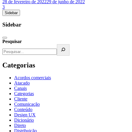
28 de fevereiro de 2022
29 de junho de 2022
3
Sidebar
Sidebar
Pesquisar
Categorias
Acordos comerciais
Atacado
Canais
Categorias
Cliente
Comunicação
Conteúdo
Design UX
Dicionário
Direto
Distribuição