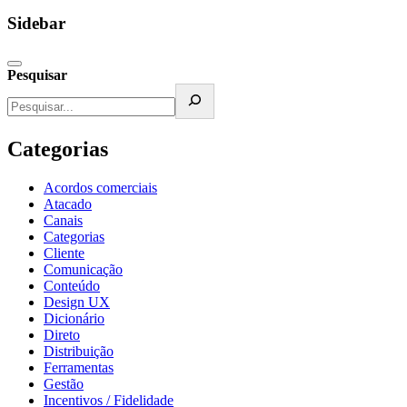
Sidebar
Pesquisar
Categorias
Acordos comerciais
Atacado
Canais
Categorias
Cliente
Comunicação
Conteúdo
Design UX
Dicionário
Direto
Distribuição
Ferramentas
Gestão
Incentivos / Fidelidade