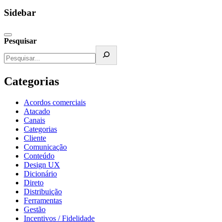
Sidebar
Pesquisar
Categorias
Acordos comerciais
Atacado
Canais
Categorias
Cliente
Comunicação
Conteúdo
Design UX
Dicionário
Direto
Distribuição
Ferramentas
Gestão
Incentivos / Fidelidade