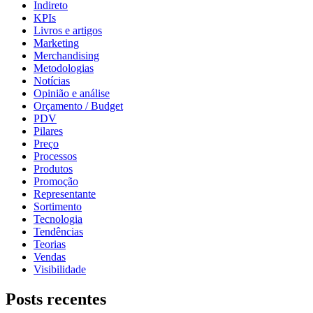
Indireto
KPIs
Livros e artigos
Marketing
Merchandising
Metodologias
Notícias
Opinião e análise
Orçamento / Budget
PDV
Pilares
Preço
Processos
Produtos
Promoção
Representante
Sortimento
Tecnologia
Tendências
Teorias
Vendas
Visibilidade
Posts recentes