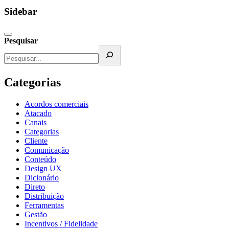
Sidebar
Pesquisar
Categorias
Acordos comerciais
Atacado
Canais
Categorias
Cliente
Comunicação
Conteúdo
Design UX
Dicionário
Direto
Distribuição
Ferramentas
Gestão
Incentivos / Fidelidade