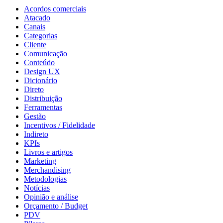
Acordos comerciais
Atacado
Canais
Categorias
Cliente
Comunicação
Conteúdo
Design UX
Dicionário
Direto
Distribuição
Ferramentas
Gestão
Incentivos / Fidelidade
Indireto
KPIs
Livros e artigos
Marketing
Merchandising
Metodologias
Notícias
Opinião e análise
Orçamento / Budget
PDV