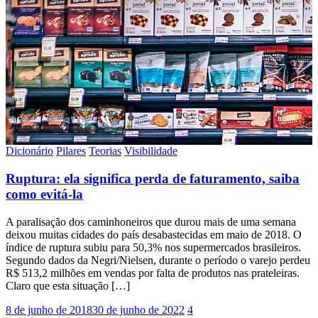
Dicionário
Pilares
Teorias
Visibilidade
Ruptura: ela significa perda de faturamento, saiba
como evitá-la
A paralisação dos caminhoneiros que durou mais de uma semana
deixou muitas cidades do país desabastecidas em maio de 2018. O
índice de ruptura subiu para 50,3% nos supermercados brasileiros.
Segundo dados da Negri/Nielsen, durante o período o varejo perdeu
R$ 513,2 milhões em vendas por falta de produtos nas prateleiras.
Claro que esta situação […]
8 de junho de 2018
30 de junho de 2022
4