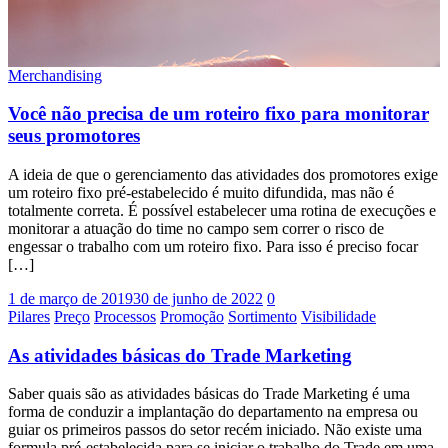
Merchandising
Você não precisa de um roteiro fixo para monitorar
seus promotores
A ideia de que o gerenciamento das atividades dos promotores exige
um roteiro fixo pré-estabelecido é muito difundida, mas não é
totalmente correta. É possível estabelecer uma rotina de execuções e
monitorar a atuação do time no campo sem correr o risco de
engessar o trabalho com um roteiro fixo. Para isso é preciso focar
[…]
1 de março de 2019
30 de junho de 2022
0
Pilares
Preço
Processos
Promoção
Sortimento
Visibilidade
As atividades básicas do Trade Marketing
Saber quais são as atividades básicas do Trade Marketing é uma
forma de conduzir a implantação do departamento na empresa ou
guiar os primeiros passos do setor recém iniciado. Não existe uma
formula pré-estabelecida para se iniciar o trabalho do Trade em uma